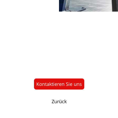
Buchen Sie Ihren Service
rem professionellen Service und Fachwissen. Vereinb
Setzen Sie sich mit uns in Verbindung, um mehr über 
über, wie wir Ihnen helfen können, Ihr Fahrzeug in T
Kontaktieren Sie uns
Zurück