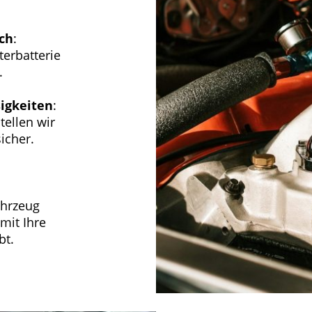
ch
:
terbatterie
.
sigkeiten
:
tellen wir
icher.
ahrzeug
mit Ihre
bt.