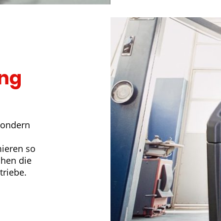
ung
 sondern
mieren so
öhen die
riebe.