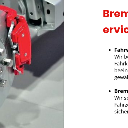
Bre
ervi
Fahr
Wir b
Fahrk
beein
gewäh
Brem
Wir s
Fahr
sich