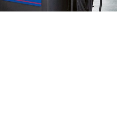
aren Sie noch heute einen
unsere Dienstleistungen zu
opform zu halten.